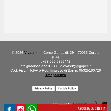
© 2026
Viva s.r.l.
– Corso Garibaldi, 39 – 70033 Corato
(BA)
t +39 080 8986442
info@radioselene.it
– PEC:
vivasrl@gigapec.it
Cod. Fisc. – P.IVA e Reg. Imprese di Bari n. 05325180726
Trasparenza
®
Powered by
Comma3
ASCOLTA LA DIRETTA: