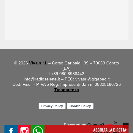
© 2026
Viva s.r.l.
– Corso Garibaldi, 39 – 70033 Corato
(BA)
t +39 080 8986442
info@radioselene.it
– PEC:
vivasrl@gigapec.it
Cod. Fisc. – P.IVA e Reg. Imprese di Bari n. 05325180726
Trasparenza
®
Powered by
Comma3
ASCOLTA LA DIRETTA: