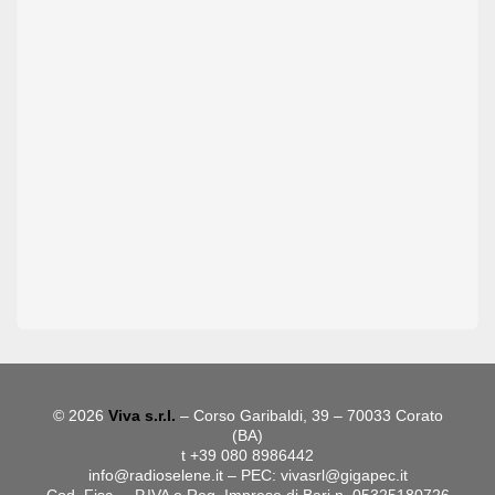
© 2026
Viva s.r.l.
– Corso Garibaldi, 39 – 70033 Corato
(BA)
t +39 080 8986442
info@radioselene.it
– PEC:
vivasrl@gigapec.it