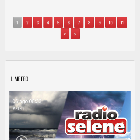
1
2
3
4
5
6
7
8
9
10
11
>
»
IL METEO
06 ago 08:33
METEO