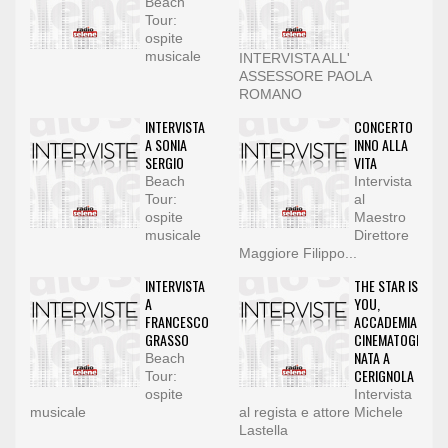
Beach
Tour:
ospite
musicale
INTERVISTA ALL'
ASSESSORE PAOLA
ROMANO
INTERVISTA
CONCERTO
A SONIA
INNO ALLA
SERGIO
VITA
Beach
Intervista
Tour:
al
ospite
Maestro
musicale
Direttore
Maggiore Filippo...
INTERVISTA
THE STAR IS
A
YOU,
FRANCESCO
ACCADEMIA
GRASSO
CINEMATOGRAFIC
NATA A
Beach
CERIGNOLA
Tour:
ospite
Intervista
musicale
al regista e attore Michele
Lastella