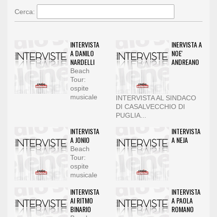
Cerca:
INTERVISTA
INERVISTA A
A DANILO
NOE'
NARDELLI
ANDREANO
Beach
Tour:
ospite
musicale
INTERVISTA AL SINDACO
DI CASALVECCHIO DI
PUGLIA...
INTERVISTA
INTERVISTA
A JONIO
A NEJA
Beach
Tour:
ospite
musicale
INTERVISTA
INTERVISTA
AI RITMO
A PAOLA
BINARIO
ROMANO