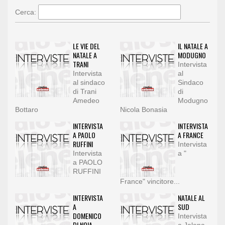
Cerca:
LE VIE DEL
IL NATALE A
NATALE A
MODUGNO
TRANI
Intervista
Intervista
al
al sindaco
Sindaco
di Trani
di
Amedeo
Modugno
Bottaro
Nicola Bonasia
INTERVISTA
INTERVISTA
A PAOLO
A FRANCE
RUFFINI
Intervista
Intervista
a "
a PAOLO
RUFFINI
France" vincitore...
INTERVISTA
NATALE AL
A
SUD
DOMENICO
Intervista
DI NOIA