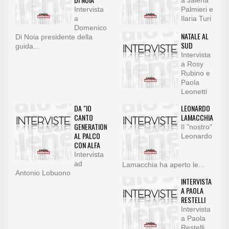
a Jalena
Intervista
Palmieri e
a
Ilaria Turi
Domenico
NATALE AL
Di Noia presidente della
SUD
guida...
Intervista
a Rosy
Rubino e
Paola
Leonetti
DA "IO
LEONARDO
CANTO
LAMACCHIA
GENERATION"
Il "nostro"
AL PALCO
Leonardo
CON ALFA
Intervista
ad
Lamacchia ha aperto le...
Antonio Lobuono
INTERVISTA
A PAOLA
RESTELLI
Intervista
a Paola
Restelli