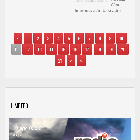
Wine
Immersive Ambassador
<
1
2
3
4
5
6
7
8
9
10
11
12
13
14
15
16
17
18
19
20
21
>
»
IL METEO
10 ago 08:38
METEO