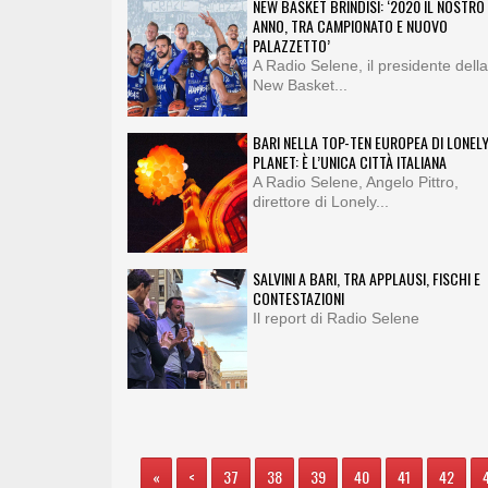
NEW BASKET BRINDISI: ‘2020 IL NOSTRO
ANNO, TRA CAMPIONATO E NUOVO
PALAZZETTO’
A Radio Selene, il presidente della
New Basket...
BARI NELLA TOP-TEN EUROPEA DI LONEL
PLANET: È L’UNICA CITTÀ ITALIANA
A Radio Selene, Angelo Pittro,
direttore di Lonely...
SALVINI A BARI, TRA APPLAUSI, FISCHI E
CONTESTAZIONI
Il report di Radio Selene
«
<
37
38
39
40
41
42