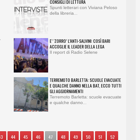
CONSIGLI DI LETTURA
Spunti letterari con Viviana Peloso
della libreria...
Y
E’ ‘ZORRO’ L’ANTI-SALVINI: COSÌ BARI
ACCOGLIE IL LEADER DELLA LEGA
Il report di Radio Selene
TERREMOTO BARLETTA: SCUOLE EVACUATE
E QUALCHE DANNO NELLA BAT, ECCO TUTTI
GLI AGGIORNAMENTI
Terremoto Barletta: scuole evacuate
e qualche danno...
43
44
45
46
47
48
49
50
51
52