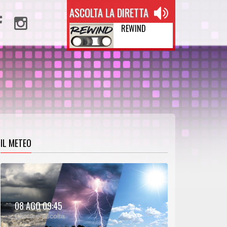
ASCOLTA LA DIRETTA
REWIND
IL METEO
METEO:
08 AGO 09:45
00:25
00:00
Clicca e ascolta