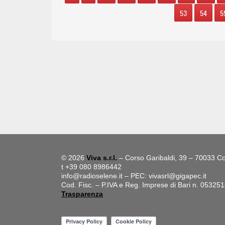
53
54
5
© 2026
Viva s.r.l.
– Corso Garibaldi, 39 – 70033 Co
t +39 080 8986442
info@radioselene.it
– PEC:
vivasrl@gigapec.it
Cod. Fisc. – P.IVA e Reg. Imprese di Bari n. 05325
Trasparenza