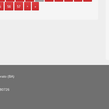
5
56
57
>
»
rato (BA)
180726