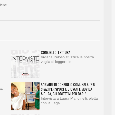
lene
CONSIGLI DI LETTURA
Viviana Peloso stuzzica la nostra
voglia di leggere in...
A 18 ANNI IN CONSIGLIO COMUNALE: ‘PIÙ
SPAZI PER SPORT E GIOVANI E MOVIDA
ie
SICURA, GLI OBIETTIVI PER BARI.’
Intervista a Laura Manginelli, eletta
con la Lega...