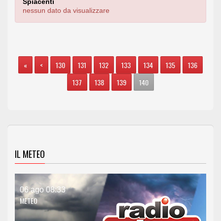
Spiacenti
nessun dato da visualizzare
«
<
130
131
132
133
134
135
136
137
138
139
140
IL METEO
06 ago 08:33
METEO