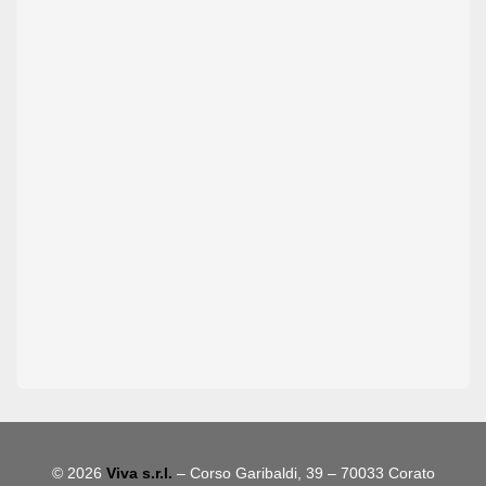
© 2026
Viva s.r.l.
– Corso Garibaldi, 39 – 70033 Corato