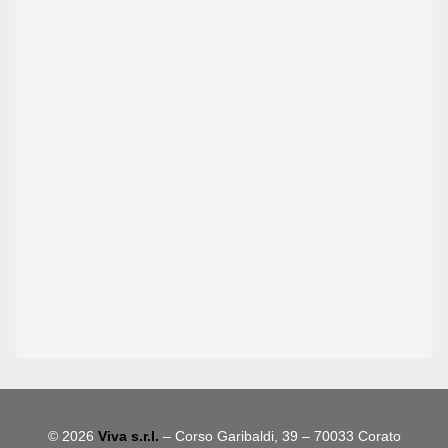
© 2026
Viva s.r.l.
– Corso Garibaldi, 39 – 70033 Corato