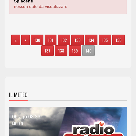
Spiacenti
nessun dato da visualizzare
«
<
130
131
132
133
134
135
136
137
138
139
140
IL METEO
06 ago 08:33
METEO