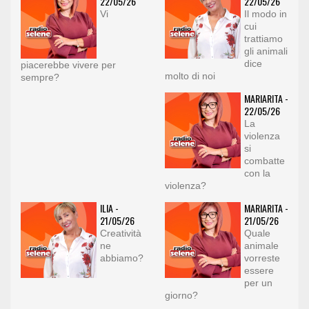
22/05/26
22/05/26
Vi
Il modo in
cui
trattiamo
gli animali
dice
piacerebbe vivere per
molto di noi
sempre?
MARIARITA -
22/05/26
La
violenza
si
combatte
con la
violenza?
ILIA -
MARIARITA -
21/05/26
21/05/26
Creatività
Quale
ne
animale
abbiamo?
vorreste
essere
per un
giorno?