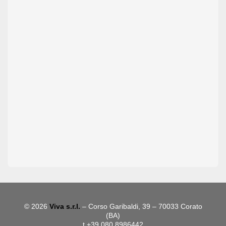
© 2026
Viva s.r.l.
– Corso Garibaldi, 39 – 70033 Corato
(BA)
t +39 080 8986442