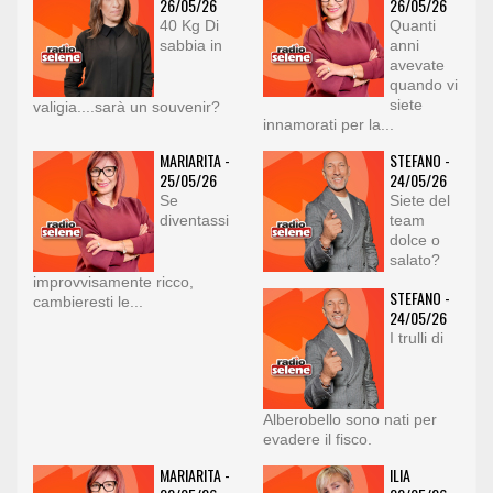
26/05/26
26/05/26
40 Kg Di
Quanti
sabbia in
anni
avevate
quando vi
siete
valigia....sarà un souvenir?
innamorati per la...
MARIARITA -
STEFANO -
25/05/26
24/05/26
Se
Siete del
diventassi
team
dolce o
salato?
improvvisamente ricco,
STEFANO -
cambieresti le...
24/05/26
I trulli di
Alberobello sono nati per
evadere il fisco.
MARIARITA -
ILIA