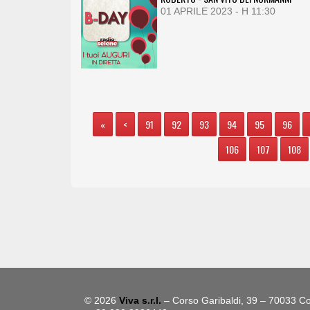
01 APRILE 2023 - H 11:30
«
<
91
92
93
94
95
96
106
107
108
© 2026
Viva s.r.l.
– Corso Garibaldi, 39 – 70033 Co