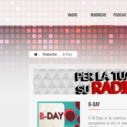
RADIO
RUBRICHE
PODCAS
Rubriche
B Day
B-DAY
Il B-Day è la rubric
porgiamo a chi ci vi