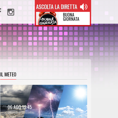
ASCOLTA LA DIRETTA
BUONA
GIORNATA
IL METEO
METEO:
06 AGO 19:45
00:27
00:00
Clicca e ascolta