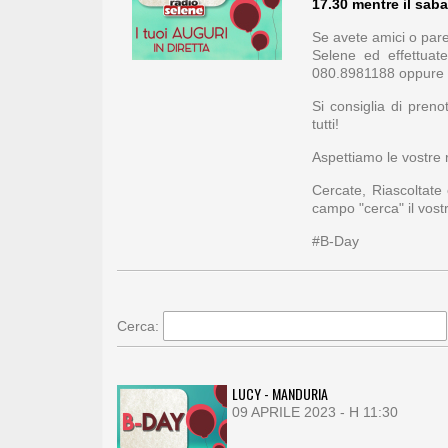
17.30 mentre il saba
Se avete amici o paren
Selene ed effettuat
080.8981188 oppure 
Si consiglia di pren
tutti!
Aspettiamo le vostre r
Cercate, Riascoltate
campo "cerca" il vos
#B-Day
Cerca:
LUCY - MANDURIA
09 APRILE 2023 - H 11:30