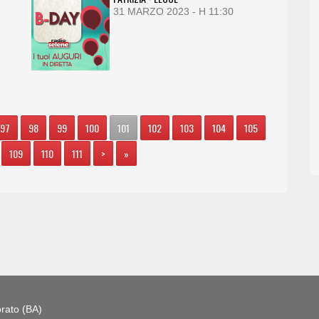
31 MARZO 2023 - H 11:30
97
98
99
100
101
102
103
104
105
109
110
111
>
»
rato (BA)