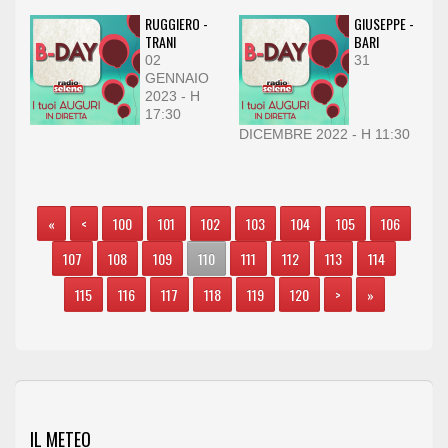
RUGGIERO -
GIUSEPPE -
TRANI
BARI
02
31
GENNAIO
2023 - H
17:30
DICEMBRE 2022 - H 11:30
«
<
100
101
102
103
104
105
106
107
108
109
110
111
112
113
114
115
116
117
118
119
120
>
»
IL METEO