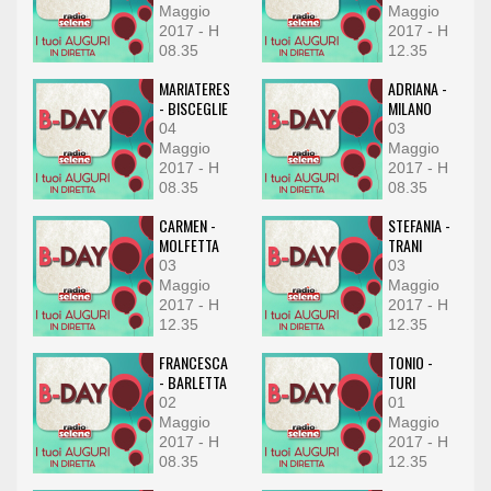
Maggio
Maggio
2017 - H
2017 - H
08.35
12.35
MARIATERESA
ADRIANA -
- BISCEGLIE
MILANO
04
03
Maggio
Maggio
2017 - H
2017 - H
08.35
08.35
CARMEN -
STEFANIA -
MOLFETTA
TRANI
03
03
Maggio
Maggio
2017 - H
2017 - H
12.35
12.35
FRANCESCA
TONIO -
- BARLETTA
TURI
02
01
Maggio
Maggio
2017 - H
2017 - H
08.35
12.35