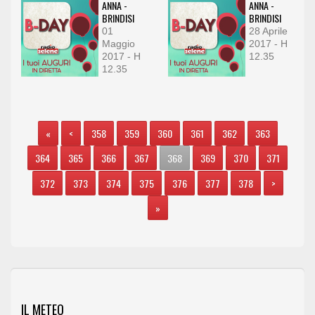
ANNA -
ANNA -
BRINDISI
BRINDISI
01
28 Aprile
Maggio
2017 - H
2017 - H
12.35
12.35
«
<
358
359
360
361
362
363
364
365
366
367
368
369
370
371
372
373
374
375
376
377
378
>
»
IL METEO