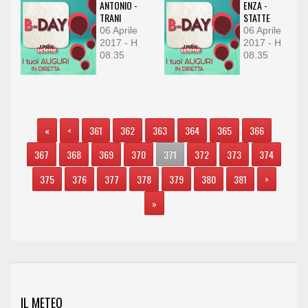
ANTONIO -
ENZA -
TRANI
STATTE
06 Aprile
06 Aprile
2017 - H
2017 - H
08.35
08.35
«
<
361
362
363
364
365
366
367
368
369
370
371
372
373
374
375
376
377
378
379
380
381
>
»
IL METEO