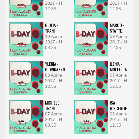
2017 - H
2017 - H
12.35
12.35
GIULIA -
MARCO -
TRANI
STATTE
10 Aprile
09 Aprile
2017 - H
2017 - H
08.35
12.35
YLENIA -
ILENIA -
GIOVINAZZO
MOLFETTA
08 Aprile
07 Aprile
2017 - H
2017 - H
12.35
12.35
MICHELE -
ISA -
TRANI
BISCEGLIE
07 Aprile
06 Aprile
2017 - H
2017 - H
08.35
12.35