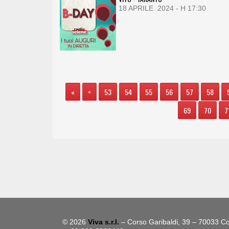
18 APRILE 2024 - H 17:30
«
<
53
54
55
56
57
58
69
70
7
© 2026
Viva s.r.l.
– Corso Garibaldi, 39 – 70033 Co