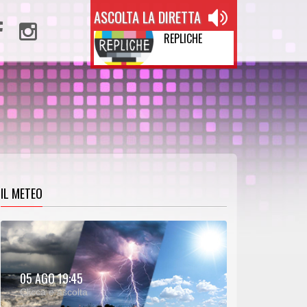
ASCOLTA LA DIRETTA
REPLICHE
IL METEO
METEO:
05 AGO 19:45
00:26
00:00
Clicca e ascolta