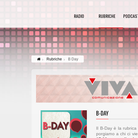
RADIO
RUBRICHE
PODCAS
Rubriche
B Day
B-DAY
Il B-Day è la rubric
porgiamo a chi ci vi