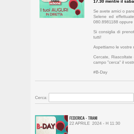
17.30 mentre il saba
Se avete amici o paren
Selene ed effettuat
080.8981188 oppure 
Si consiglia di pren
tutti!
Aspettiamo le vostre r
Cercate, Riascoltate
campo "cerca" il vos
#B-Day
Cerca:
FEDERICA - TRANI
22 APRILE 2024 - H 11:30