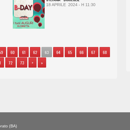
18 APRILE 2024 - H 11:30
59
60
61
62
63
64
65
66
67
68
1
72
73
>
»
rato (BA)