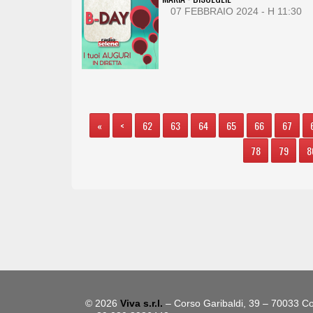
07 FEBBRAIO 2024 - H 11:30
«
<
62
63
64
65
66
67
78
79
8
© 2026
Viva s.r.l.
– Corso Garibaldi, 39 – 70033 Co