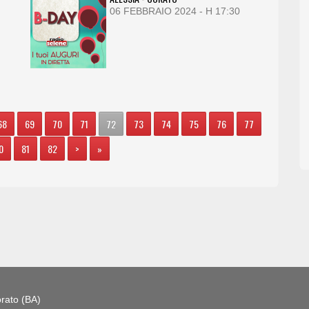
06 FEBBRAIO 2024 - H 17:30
68
69
70
71
72
73
74
75
76
77
0
81
82
>
»
rato (BA)