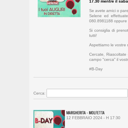
17.30 mentre il saba
Se avete amici o paren
Selene ed effettuat
080.8981188 oppure 
Si consiglia di pren
tutti!
Aspettiamo le vostre r
Cercate, Riascoltate
campo "cerca" il vos
#B-Day
Cerca:
MARGHERITA - MOLFETTA
12 FEBBRAIO 2024 - H 17:30