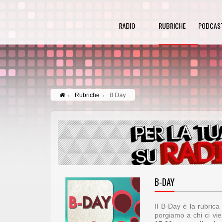
RADIO
RUBRICHE
PODCAS
Rubriche
B Day
B-DAY
Il B-Day è la rubric
porgiamo a chi ci vi