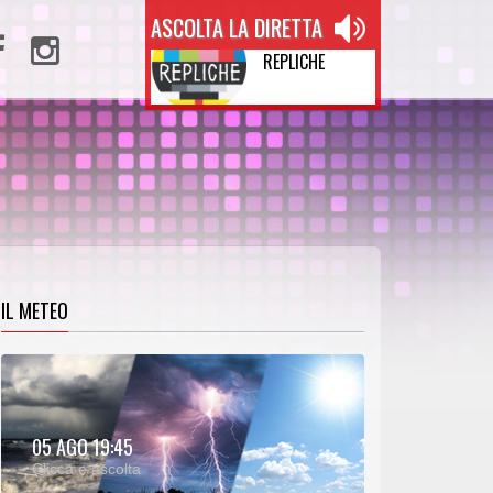
ASCOLTA LA DIRETTA
REPLICHE
IL METEO
METEO:
05 AGO 19:45
00:26
00:00
Clicca e ascolta