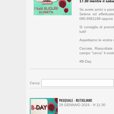
17.30 mentre il saba
Se avete amici o paren
Selene ed effettuat
080.8981188 oppure 
Si consiglia di pren
tutti!
Aspettiamo le vostre r
Cercate, Riascoltate
campo "cerca" il vos
#B-Day
Cerca:
PASQUALE - RUTIGLIANO
29 GENNAIO 2024 - H 11:30