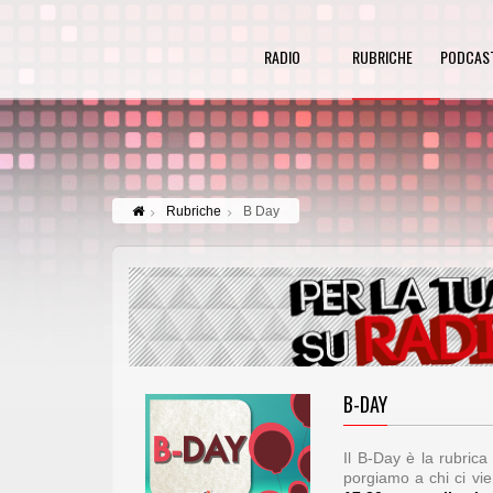
RADIO
RUBRICHE
PODCAS
Rubriche
B Day
B-DAY
Il B-Day è la rubric
porgiamo a chi ci vi