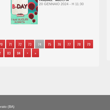
20 GENNAIO 2024 - H 11:30
70
71
72
73
74
75
76
77
78
79
2
83
84
>
»
rato (BA)