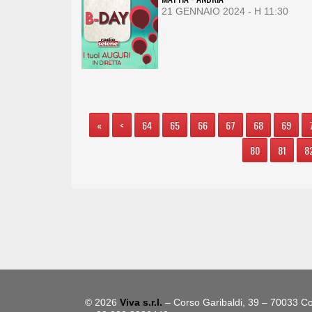
21 GENNAIO 2024 - H 11:30
«
<
64
65
66
67
68
69
80
81
8
© 2026
Viva s.r.l.
– Corso Garibaldi, 39 – 70033 Co