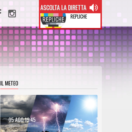
ASCOLTA LA DIRETTA
REPLICHE
IL METEO
METEO:
05 AGO 19:45
00:26
00:00
Clicca e ascolta