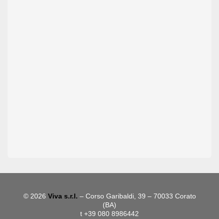
© 2026
Viva s.r.l.
– Corso Garibaldi, 39 – 70033 Corato
(BA)
t +39 080 8986442