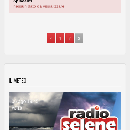
Spiacenti
nessun dato da visualizzare
<
1
2
3
IL METEO
06 ago 19:45
METEO