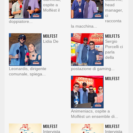
ospite a
head
Molfèst il
manager,
ci
racconta
doppiatore...
la macchina...
MOLFEST
MOLFETS
Lidia De
Sergio
Porcelli ci
parla
della
Leonardis, dirigente
postazione di gaming...
comunale, spiega...
MOLFEST
Animeniacs, ospite a
Molfèst un ensemble di...
MOLFEST
MOLFEST
Intervista
Intervista