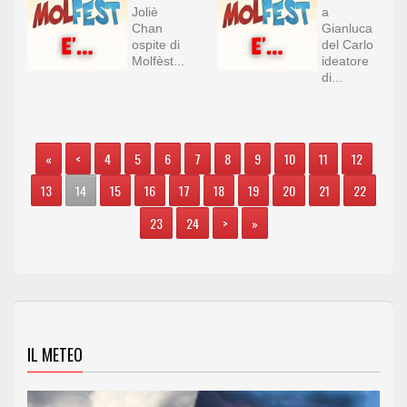
Joliè
a
Chan
Gianluca
ospite di
del Carlo
Molfèst...
ideatore
di...
«
<
4
5
6
7
8
9
10
11
12
13
14
15
16
17
18
19
20
21
22
23
24
>
»
IL METEO