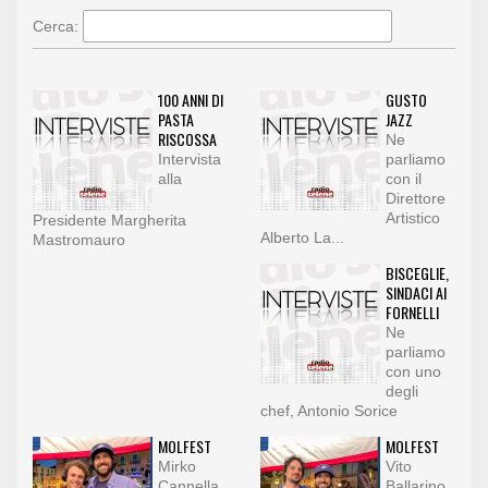
Cerca:
100 ANNI DI
GUSTO
PASTA
JAZZ
RISCOSSA
Ne
Intervista
parliamo
alla
con il
Direttore
Artistico
Presidente Margherita
Alberto La...
Mastromauro
BISCEGLIE,
SINDACI AI
FORNELLI
Ne
parliamo
con uno
degli
chef, Antonio Sorice
MOLFEST
MOLFEST
Mirko
Vito
Cannella,
Ballarino,