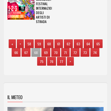
FESTIVAL
INTERNAZIONALE
DEGLI
ARTISTI DI
STRADA
«
<
58
59
60
61
62
63
64
65
66
67
68
69
70
71
72
73
74
75
76
77
>
IL METEO