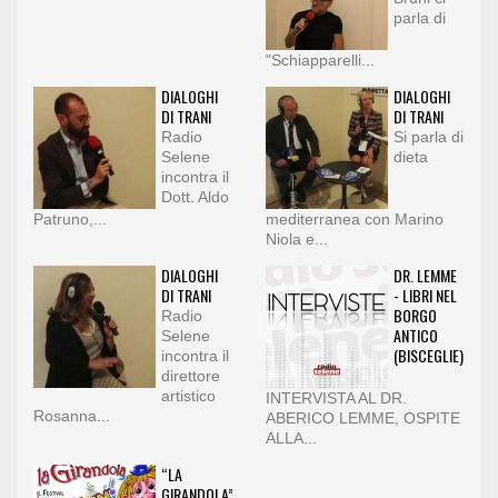
parla di
"Schiapparelli...
DIALOGHI
DIALOGHI
DI TRANI
DI TRANI
Radio
Si parla di
Selene
dieta
incontra il
Dott. Aldo
Patruno,...
mediterranea con Marino
Niola e...
DIALOGHI
DR. LEMME
DI TRANI
- LIBRI NEL
BORGO
Radio
ANTICO
Selene
(BISCEGLIE)
incontra il
direttore
artistico
INTERVISTA AL DR.
Rosanna...
ABERICO LEMME, OSPITE
ALLA...
“LA
GIRANDOLA”: