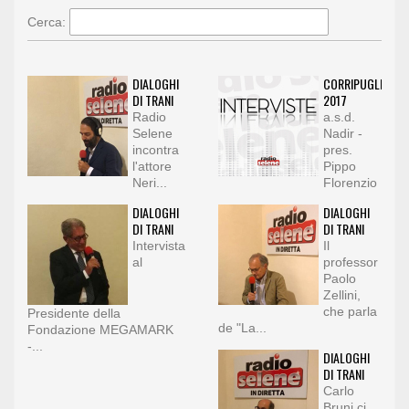
Cerca:
DIALOGHI
CORRIPUGLIA
DI TRANI
2017
Radio
a.s.d.
Selene
Nadir -
incontra
pres.
l'attore
Pippo
Neri...
Florenzio
DIALOGHI
DIALOGHI
DI TRANI
DI TRANI
Intervista
Il
al
professor
Paolo
Zellini,
che parla
Presidente della
de "La...
Fondazione MEGAMARK
-...
DIALOGHI
DI TRANI
Carlo
Bruni ci